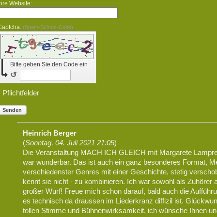
Ihre Website:
Captcha:
(Spam-Schutz-Code)
Bitte geben Sie den Code ein
↺
* Pflichtfelder
Senden
Heinrich Berger
(
Sonntag, 04. Juli 2021 21:05
)
Die Veranstaltung MACH ICH GLEICH mit Margarete Lamprec
war wunderbar. Das ist auch ein ganz besonderes Format, Me
verschiedenster Genres mit einer Geschichte, stetig verscho
kennt sie nicht - zu kombinieren. Ich war sowohl als Zuhörer 
großer Wurf! Freue mich schon darauf, bald auch die Auffüh
es technisch da draussen im Liederkranz diffizil ist. Glückwuns
tollen Stimme und Bühnenwirksamkeit, ich wünsche Ihnen und